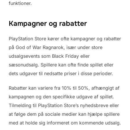
funktioner.
Kampagner og rabatter
PlayStation Store kører ofte kampagner og rabatter
på God of War Ragnarok, især under store
udsalgsevents som Black Friday eller
sæsonudsalg. Spillere kan ofte finde spillet eller
dets udgaver til nedsatte priser i disse perioder.
Rabatter kan variere fra 10% til 50%, afhængigt af
kampagnen og den specifikke udgave af spillet.
Tilmelding til PlayStation Store’s nyhedsbreve eller
at følge dem på sociale medier kan hjælpe spillere
med at holde sig informeret om kommende udsalg.