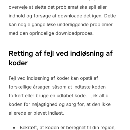
overveje at slette det problematiske spil eller
indhold og forsøge at downloade det igen. Dette
kan nogle gange løse underliggende problemer
med den oprindelige downloadproces.
Retting af fejl ved indløsning af
koder
Fejl ved indløsning af koder kan opstå af
forskellige årsager, såsom at indtaste koden
forkert eller bruge en udløbet kode. Tjek altid
koden for nøjagtighed og sørg for, at den ikke
allerede er blevet indløst.
Bekræft, at koden er beregnet til din region,