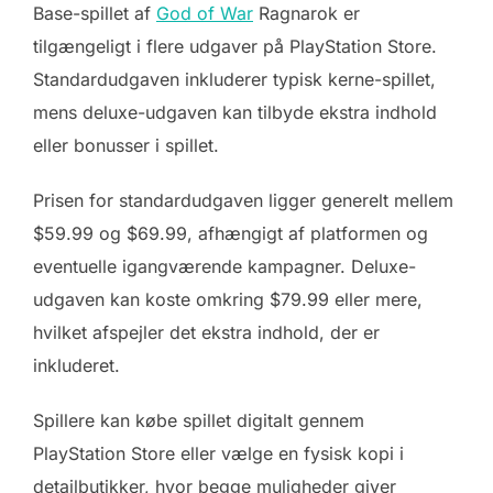
Base-spillet af
God of War
Ragnarok er
tilgængeligt i flere udgaver på PlayStation Store.
Standardudgaven inkluderer typisk kerne-spillet,
mens deluxe-udgaven kan tilbyde ekstra indhold
eller bonusser i spillet.
Prisen for standardudgaven ligger generelt mellem
$59.99 og $69.99, afhængigt af platformen og
eventuelle igangværende kampagner. Deluxe-
udgaven kan koste omkring $79.99 eller mere,
hvilket afspejler det ekstra indhold, der er
inkluderet.
Spillere kan købe spillet digitalt gennem
PlayStation Store eller vælge en fysisk kopi i
detailbutikker, hvor begge muligheder giver