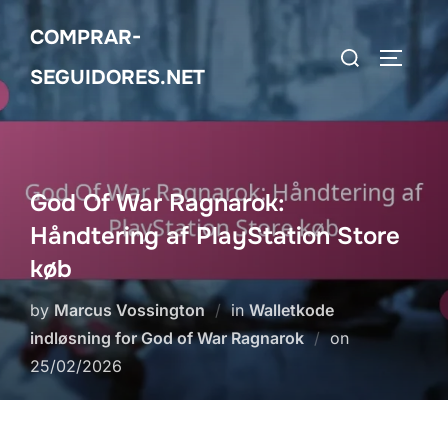
Skip
COMPRAR-
to
Search
TOGGLE
content
SEGUIDORES.NET
for:
God Of War Ragnarok:
Håndtering af PlayStation Store
køb
by
Marcus Vossington
in
Walletkode
Posted
indløsning for God of War Ragnarok
on
on
25/02/2026