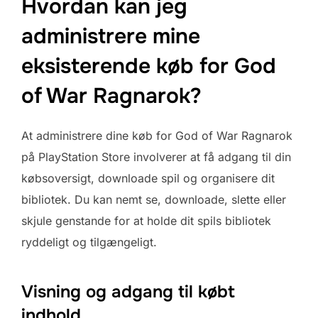
Hvordan kan jeg
administrere mine
eksisterende køb for God
of War Ragnarok?
At administrere dine køb for God of War Ragnarok
på PlayStation Store involverer at få adgang til din
købsoversigt, downloade spil og organisere dit
bibliotek. Du kan nemt se, downloade, slette eller
skjule genstande for at holde dit spils bibliotek
ryddeligt og tilgængeligt.
Visning og adgang til købt
indhold