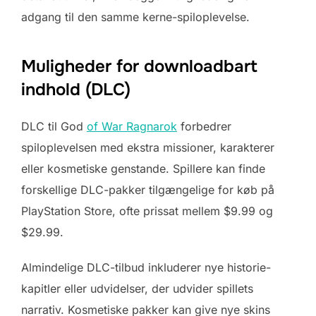
adgang til den samme kerne-spiloplevelse.
Muligheder for downloadbart
indhold (DLC)
DLC til God
of War Ragnarok
forbedrer
spiloplevelsen med ekstra missioner, karakterer
eller kosmetiske genstande. Spillere kan finde
forskellige DLC-pakker tilgængelige for køb på
PlayStation Store, ofte prissat mellem $9.99 og
$29.99.
Almindelige DLC-tilbud inkluderer nye historie-
kapitler eller udvidelser, der udvider spillets
narrativ. Kosmetiske pakker kan give nye skins