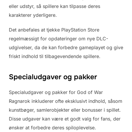
eller udstyr, så spillere kan tilpasse deres
karakterer yderligere.
Det anbefales at tjekke PlayStation Store
regelmæssigt for opdateringer om nye DLC-
udgivelser, da de kan forbedre gameplayet og give
friskt indhold til tilbagevendende spillere.
Specialudgaver og pakker
Specialudgaver og pakker for God of War
Ragnarok inkluderer ofte eksklusivt indhold, såsom
kunstbøger, samlerobjekter eller bonusser i spillet.
Disse udgaver kan være et godt valg for fans, der
ønsker at forbedre deres spiloplevelse.