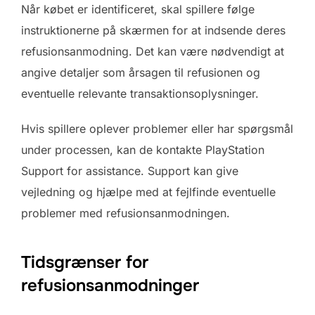
Når købet er identificeret, skal spillere følge
instruktionerne på skærmen for at indsende deres
refusionsanmodning. Det kan være nødvendigt at
angive detaljer som årsagen til refusionen og
eventuelle relevante transaktionsoplysninger.
Hvis spillere oplever problemer eller har spørgsmål
under processen, kan de kontakte PlayStation
Support for assistance. Support kan give
vejledning og hjælpe med at fejlfinde eventuelle
problemer med refusionsanmodningen.
Tidsgrænser for
refusionsanmodninger