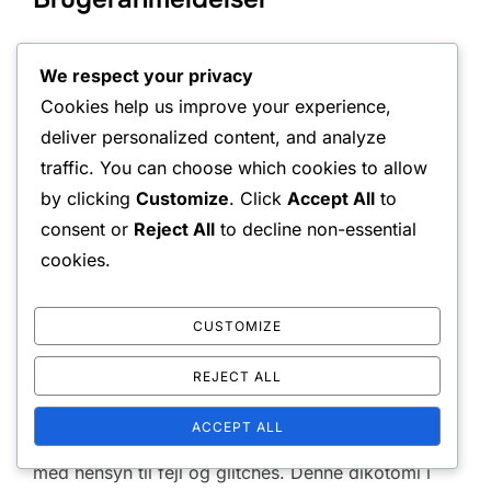
Brugeranmeldelser afspejler generelt en positiv
We respect your privacy
modtagelse, hvor mange spillere vurderer tillægget
Cookies help us improve your experience,
højt for sin kreativitet og dybde. Anmelderne
deliver personalized content, and analyze
nævner ofte de immersive miljøer og fængslende
traffic. You can choose which cookies to allow
historieforløb, som tillægget bringer til spillet. Dog
by clicking
Customize
. Click
Accept All
to
fremhæver nogle anmeldelser, at indholdet kan
consent or
Reject All
to decline non-essential
føles kortvarigt for spillere, der søger omfattende
cookies.
gameplay.
CUSTOMIZE
På platforme som Metacritic har tillægget fået en
blanding af høje scorer og kritisk feedback. Mens
REJECT ALL
de fleste brugere roser de nye funktioner, peger en
ACCEPT ALL
del af fællesskabet på behovet for mere polering
med hensyn til fejl og glitches. Denne dikotomi i