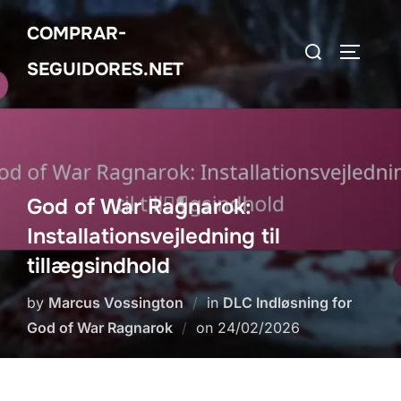
Skip
COMPRAR-
to
Search
TOGGLE
content
SEGUIDORES.NET
for:
God of War Ragnarok:
Installationsvejledning til
tillægsindhold
by
Marcus Vossington
in
DLC Indløsning for
Posted
God of War Ragnarok
on
24/02/2026
on