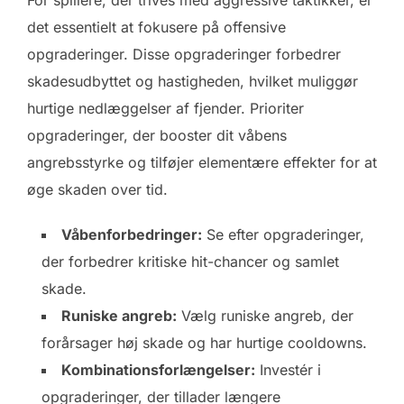
For spillere, der trives med aggressive taktikker, er
det essentielt at fokusere på offensive
opgraderinger. Disse opgraderinger forbedrer
skadesudbyttet og hastigheden, hvilket muliggør
hurtige nedlæggelser af fjender. Prioriter
opgraderinger, der booster dit våbens
angrebsstyrke og tilføjer elementære effekter for at
øge skaden over tid.
Våbenforbedringer:
Se efter opgraderinger,
der forbedrer kritiske hit-chancer og samlet
skade.
Runiske angreb:
Vælg runiske angreb, der
forårsager høj skade og har hurtige cooldowns.
Kombinationsforlængelser:
Investér i
opgraderinger, der tillader længere