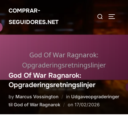
Skip
COMPRAR-
to
Search
TOGGLE
content
SEGUIDORES.NET
for:
God Of War Ragnarok:
Opgraderingsretningslinjer
by
Marcus Vossington
in
Udgaveopgraderinger
Posted
til God of War Ragnarok
on
17/02/2026
on