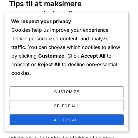
Tips til at maksimere
ressourceindsamling
We respect your privacy
Cookies help us improve your experience,
For at maksimere din ressourceindsamling skal du
deliver personalized content, and analyze
prioritere at udforske hver krog og sprække af
traffic. You can choose which cookies to allow
spillets verden. Brug dit kort til at spore områder,
by clicking
Customize
. Click
Accept All
to
du ikke har udforsket fuldt ud, og genbesøg dem
consent or
Reject All
to decline non-essential
for at afdække skjulte lagre. At engagere sig i
cookies.
kamp med hårdere fjender kan også give bedre
belønninger, så vær ikke bange for udfordrende
CUSTOMIZE
møder.
REJECT ALL
Udnyt dine ledsageres færdigheder, da de kan
hjælpe med at afdække skjulte genstande og
ACCEPT ALL
ressourcer. Overvej desuden at opgradere dit
udstyr for at forbedre din effektivitet i kampe,