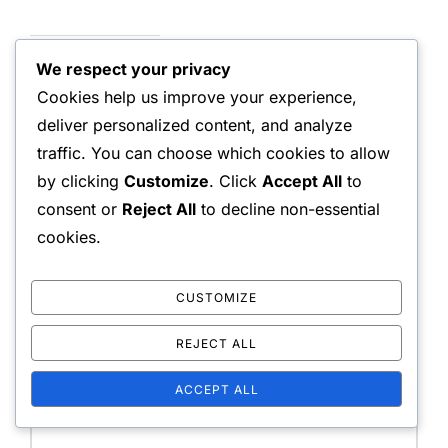
We respect your privacy
Your email address will not be published.
Required
Cookies help us improve your experience,
fields are marked
*
deliver personalized content, and analyze
traffic. You can choose which cookies to allow
Message:
by clicking
Customize
. Click
Accept All
to
consent or
Reject All
to decline non-essential
cookies.
CUSTOMIZE
REJECT ALL
Name:
ACCEPT ALL