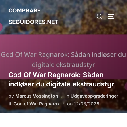
Skip
COMPRAR-
to
Search
TOGGLE
content
SEGUIDORES.NET
for:
God Of War Ragnarok: Sådan
indløser du digitale ekstraudstyr
by
Marcus Vossington
in
Udgaveopgraderinger
Posted
til God of War Ragnarok
on
12/03/2026
on